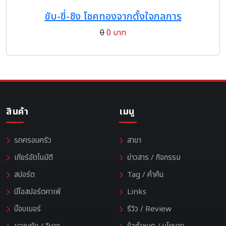
ขับ-ขี่-ชิง โชคทองจากตั้งใจกลการ
0
0 บาท
สินค้า
เมนู
รถครอบครัว
สาขา
เกียร์อัตโนมัติ
ข่าวสาร / กิจกรรม
สปอร์ต
Tag / คำค้น
นีโอสปอร์ตคาเฟ่
Links
บ๊อบเบอร์
รีวิว / Review