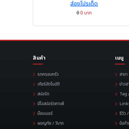
ส่องโปรเด็ด
0
0 บาท
สินค้า
เมนู
รถครอบครัว
สาขา
เกียร์อัตโนมัติ
ข่าวส
สปอร์ต
Tag /
นีโอสปอร์ตคาเฟ่
Link
บ๊อบเบอร์
รีวิว
ผจญภัย / วิบาก
ข้อก