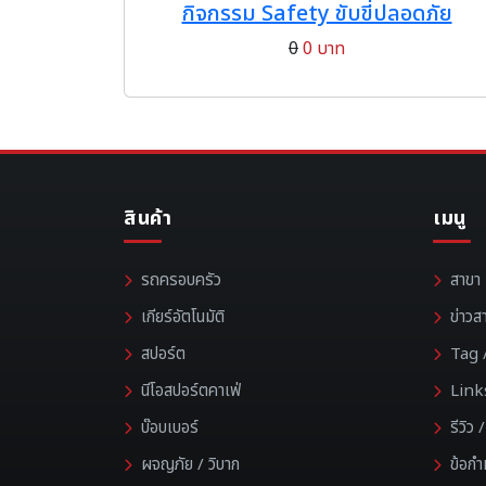
กิจกรรม Safety ขับขี่ปลอดภัย
0
0 บาท
สินค้า
เมนู
รถครอบครัว
สาขา
เกียร์อัตโนมัติ
ข่าวส
สปอร์ต
Tag /
นีโอสปอร์ตคาเฟ่
Link
บ๊อบเบอร์
รีวิว
ผจญภัย / วิบาก
ข้อก