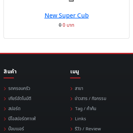
New Super Cub
0
0 บาท
สินค้า
เมนู
รถครอบครัว
สาขา
เกียร์อัตโนมัติ
ข่าวสาร / กิจกรรม
สปอร์ต
Tag / คำค้น
นีโอสปอร์ตคาเฟ่
Links
บ๊อบเบอร์
รีวิว / Review