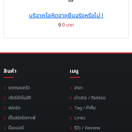
บริจาคโลหิตอายุยืนจริงหรือไม่ !
0
0 บาท
สินค้า
เมนู
รถครอบครัว
สาขา
เกียร์อัตโนมัติ
ข่าวสาร / กิจกรรม
สปอร์ต
Tag / คำค้น
นีโอสปอร์ตคาเฟ่
Links
บ๊อบเบอร์
รีวิว / Review