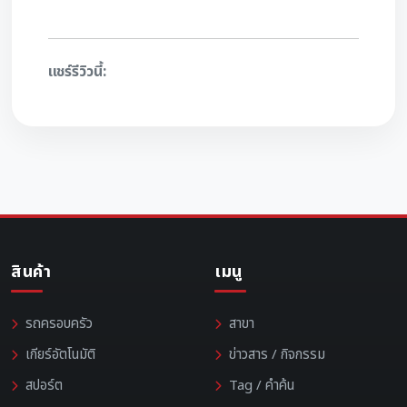
แชร์รีวิวนี้:
สินค้า
เมนู
รถครอบครัว
สาขา
เกียร์อัตโนมัติ
ข่าวสาร / กิจกรรม
สปอร์ต
Tag / คำค้น