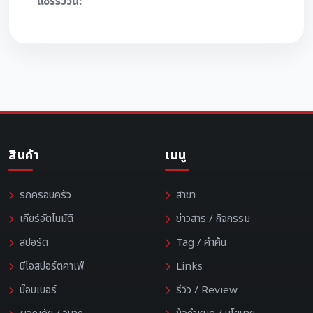
แชร์รีวิวนี้:
สินค้า
เมนู
รถครอบครัว
สาขา
เกียร์อัตโนมัติ
ข่าวสาร / กิจกรรม
สปอร์ต
Tag / คำค้น
นีโอสปอร์ตคาเฟ่
Links
บ๊อบเบอร์
รีวิว / Review