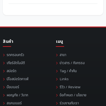
สินค้า
เมนู
รถครอบครัว
สาขา
เกียร์อัตโนมัติ
ข่าวสาร / กิจกรรม
สปอร์ต
Tag / คำค้น
นีโอสปอร์ตคาเฟ่
Links
บ๊อบเบอร์
รีวิว / Review
ผจญภัย / วิบาก
ข้อกำหนด / นโยบาย
สแคมเบอร์
ร่วมงานกับเรา