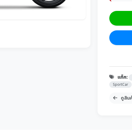
แท็ก:
SportCar
ดูสินค