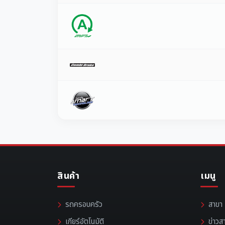
สินค้า
เมนู
รถครอบครัว
สาขา
เกียร์อัตโนมัติ
ข่าวส