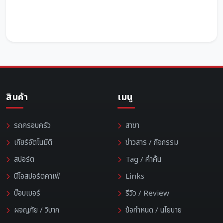
สินค้า
เมนู
รถครอบครัว
สาขา
เกียร์อัตโนมัติ
ข่าวสาร / กิจกรรม
สปอร์ต
Tag / คำค้น
นีโอสปอร์ตคาเฟ่
Links
บ๊อบเบอร์
รีวิว / Review
ผจญภัย / วิบาก
ข้อกำหนด / นโยบาย