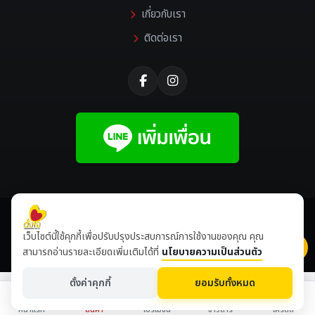
เกี่ยวกับเรา
ติดต่อเรา
©
2026 All rights reserved |
Tangjaikonlakan
เว็บไซต์นี้ใช้คุกกี้เพื่อปรับปรุงประสบการณ์การใช้งานของคุณ คุณ
เข้าชมเดือนนี้
8,506,974
ปีนี้
8,643,617
สามารถอ่านรายละเอียดเพิ่มเติมได้ที่
นโยบายความเป็นส่วนตัว
ตั้งค่าคุกกี้
ยอมรับทั้งหมด
หน้าแรก
สินค้า
โปรโมชั่น
ข่าวสาร
เครดิต