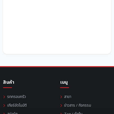
สินค้า
เมนู
รถครอบครัว
สาขา
เกียร์อัตโนมัติ
ข่าวสาร / กิจกรรม