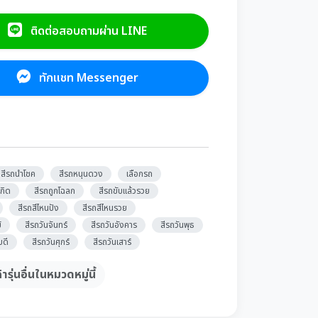
ติดต่อสอบถามผ่าน LINE
ทักแชท Messenger
สีรถนำโชค
สีรถหนุนดวง
เลือกรถ
กิด
สีรถถูกโฉลก
สีรถขับแล้วรวย
สีรถสีไหนปัง
สีรถสีไหนรวย
์
สีรถวันจันทร์
สีรถวันอังคาร
สีรถวันพุธ
บดี
สีรถวันศุกร์
สีรถวันเสาร์
้ารุ่นอื่นในหมวดหมู่นี้