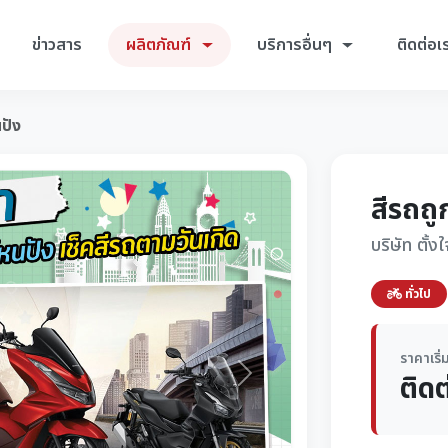
ข่าวสาร
ผลิตภัณฑ์
บริการอื่นๆ
ติดต่อเ
นปัง
สีรถถู
บริษัท ตั้
ทั่วไป
ราคาเริ่
ติด
Next