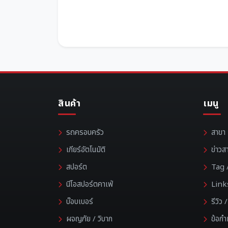
สินค้า
เมนู
รถครอบครัว
สาขา
เกียร์อัตโนมัติ
ข่าวส
สปอร์ต
Tag /
นีโอสปอร์ตคาเฟ่
Link
บ๊อบเบอร์
รีวิว
ผจญภัย / วิบาก
ข้อก