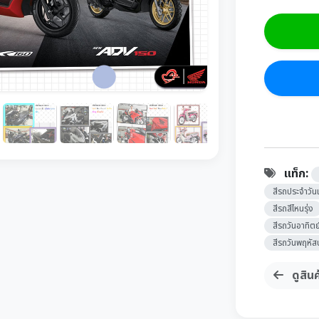
แท็ก:
สีรถประจำวันเ
สีรถสีไหนรุ่ง
สีรถวันอาทิตย
สีรถวันพฤหัส
ดูสินค