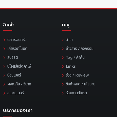
สินค้า
เมนู
รถครอบครัว
สาขา
เกียร์อัตโนมัติ
ข่าวสาร / กิจกรรม
สปอร์ต
Tag / คำค้น
นีโอสปอร์ตคาเฟ่
Links
บ๊อบเบอร์
รีวิว / Review
ผจญภัย / วิบาก
ข้อกำหนด / นโยบาย
สแคมเบอร์
ร่วมงานกับเรา
บริการของเรา