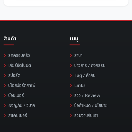
สินค้า
เมนู
รถครอบครัว
สาขา
เกียร์อัตโนมัติ
ข่าวสาร / กิจกรรม
สปอร์ต
Tag / คำค้น
นีโอสปอร์ตคาเฟ่
Links
บ๊อบเบอร์
รีวิว / Review
ผจญภัย / วิบาก
ข้อกำหนด / นโยบาย
สแคมเบอร์
ร่วมงานกับเรา