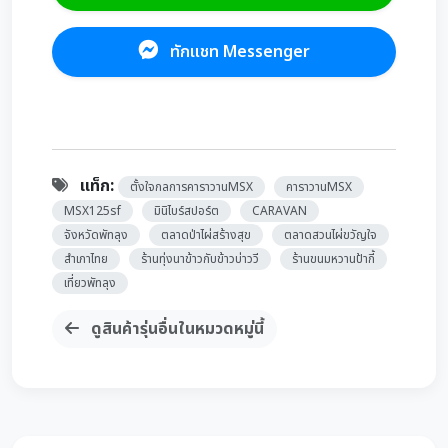
ทักแชท Messenger
แท็ก:
ตั้งใจกลการคาราวานMSX
คาราวานMSX
MSX125sf
มินิไบร์สปอร์ต
CARAVAN
จังหวัดพัทลุง
ตลาดป่าไผ่สร้างสุข
ตลาดสวนไผ่ขวัญใจ
สำเภาไทย
ร้านทุ่งนาข้าวกับข้าวบ่าววี
ร้านขนมหวานป้ากี้
เที่ยวพัทลุง
ดูสินค้ารุ่นอื่นในหมวดหมู่นี้