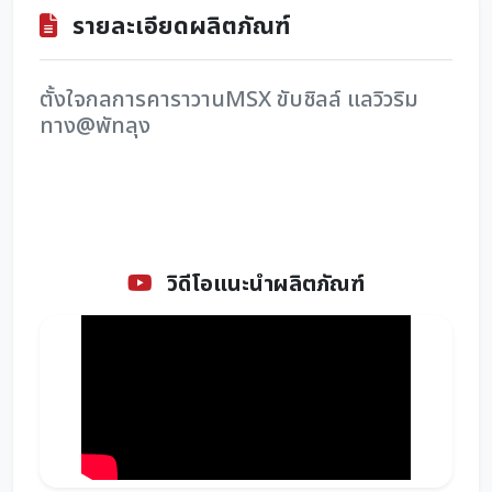
รายละเอียดผลิตภัณฑ์
ตั้งใจกลการคาราวานMSX ขับชิลล์ แลวิวริม
ทาง@พัทลุง
วิดีโอแนะนำผลิตภัณฑ์