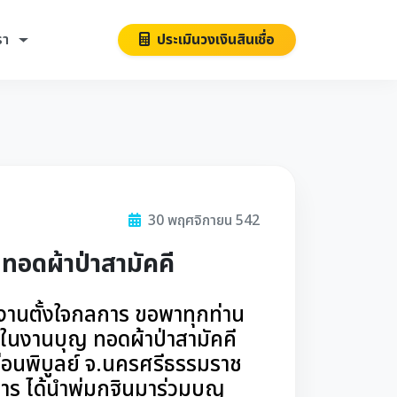
รา
ประเมินวงเงินสินเชื่อ
30 พฤศจิกายน 542
มทอดผ้าป่าสามัคคี
มงานตั้งใจกลการ ขอพาทุกท่าน
่งในงานบุญ ทอดผ้าป่าสามัคคี
่อนพิบูลย์ จ.นครศรีธรรมราช
าร ได้นำพุ่มกฐินมาร่วมบุญ