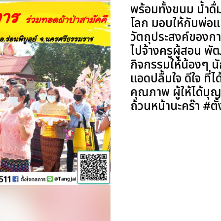
พร้อมทั้งขนม น้ำดื่
โลก มอบให้กับพ่อแม
วัตถุประสงค์ของการท
ไปจ้างครูผู้สอน พ
กิจกรรมให้น้องๆ นั
แอดปลื้มใจ ดีใจ ที่
คุณภาพ ผู้ให้ได้บุ
ถ้วนหน้านะคร๊า #ตั้