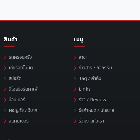
สินค้า
เมนู
รถครอบครัว
สาขา
เกียร์อัตโนมัติ
ข่าวสาร / กิจกรรม
สปอร์ต
Tag / คำค้น
นีโอสปอร์ตคาเฟ่
Links
บ๊อบเบอร์
รีวิว / Review
ผจญภัย / วิบาก
ข้อกำหนด / นโยบาย
สแคมเบอร์
ร่วมงานกับเรา