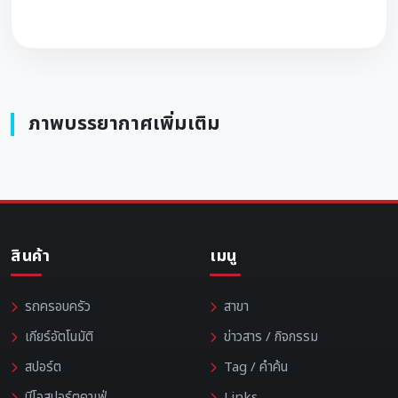
ภาพบรรยากาศเพิ่มเติม
สินค้า
เมนู
รถครอบครัว
สาขา
เกียร์อัตโนมัติ
ข่าวสาร / กิจกรรม
สปอร์ต
Tag / คำค้น
นีโอสปอร์ตคาเฟ่
Links