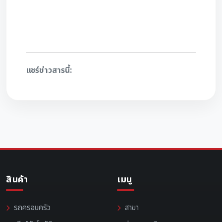
แชร์ข่าวสารนี้:
สินค้า
เมนู
รถครอบครัว
สาขา