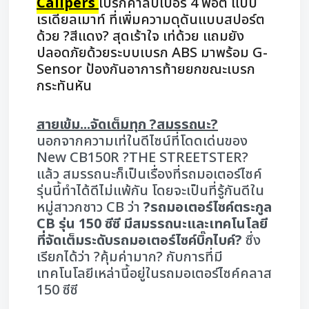
Calipers
เบรกคาลิปเปอร์ 4 พอต แบบ
เรเดียลเมาท์ ที่เพิ่มความดุดันแบบสปอร์ต
ด้วย ?สีแดง? สุดเร้าใจ เท่ด้วย แถมยัง
ปลอดภัยด้วยระบบเบรก ABS มาพร้อม G-
Sensor ป้องกันอาการท้ายยกขณะเบรก
กระทันหัน
สายเข้ม...จัดเต็มทุก ?สมรรถนะ?
นอกจากความเท่ในดีไซน์ที่โดดเด่นของ
New CB150R ?THE STREETSTER?
แล้ว สมรรถนะก็เป็นเรื่องที่รถมอเตอร์ไซค์
รุ่นนี้ทำได้ดีไม่แพ้กัน โดยจะเป็นที่รู้กันดีใน
หมู่สาวกชาว CB ว่า
?รถมอเตอร์ไซค์ตระกูล
CB รุ่น 150 ซีซี มีสมรรถนะและเทคโนโลยี
ที่จัดเต็มระดับรถมอเตอร์ไซค์บิ๊กไบค์?
ซึ่ง
เรียกได้ว่า ?คุ้มค่ามาก? กับการที่มี
เทคโนโลยีเหล่านี้อยู่ในรถมอเตอร์ไซค์คลาส
150 ซีซี