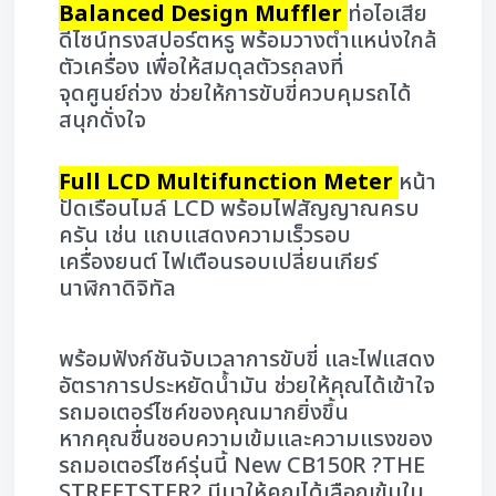
Balanced Design Muffler
ท่อไอเสีย
ดีไซน์ทรงสปอร์ตหรู พร้อมวางตำแหน่งใกล้
ตัวเครื่อง เพื่อให้สมดุลตัวรถลงที่
จุดศูนย์ถ่วง ช่วยให้การขับขี่ควบคุมรถได้
สนุกดั่งใจ
Full LCD Multifunction Meter
หน้า
ปัดเรือนไมล์ LCD พร้อมไฟสัญญาณครบ
ครัน เช่น แถบแสดงความเร็วรอบ
เครื่องยนต์ ไฟเตือนรอบเปลี่ยนเกียร์
นาฬิกาดิจิทัล
พร้อมฟังก์ชันจับเวลาการขับขี่ และไฟแสดง
อัตราการประหยัดน้ำมัน ช่วยให้คุณได้เข้าใจ
รถมอเตอร์ไซค์ของคุณมากยิ่งขึ้น
หากคุณชื่นชอบความเข้มและความแรงของ
รถมอเตอร์ไซค์รุ่นนี้ New CB150R ?THE
STREETSTER? มีมาให้คุณได้เลือกเข้มใน