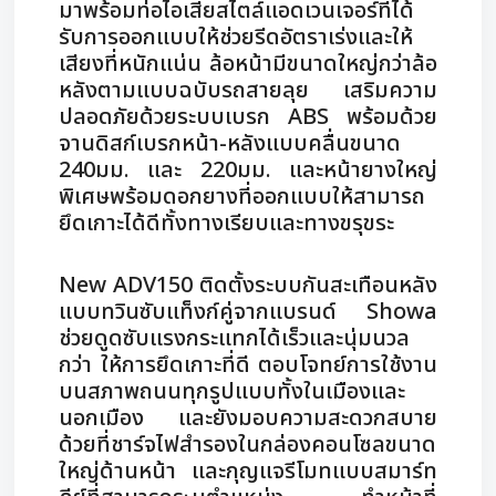
มาพร้อมท่อไอเสียสไตล์แอดเวนเจอร์ที่ได้
รับการออกแบบให้ช่วยรีดอัตราเร่งและให้
เสียงที่หนักแน่น ล้อหน้ามีขนาดใหญ่กว่าล้อ
หลังตามแบบฉบับรถสายลุย เสริมความ
ปลอดภัยด้วยระบบเบรก ABS พร้อมด้วย
จานดิสก์เบรกหน้า-หลังแบบคลื่นขนาด
240มม. และ 220มม. และหน้ายางใหญ่
พิเศษพร้อมดอกยางที่ออกแบบให้สามารถ
ยึดเกาะได้ดีทั้งทางเรียบและทางขรุขระ
New ADV150 ติดตั้งระบบกันสะเทือนหลัง
แบบทวินซับแท็งก์คู่จากแบรนด์ Showa
ช่วยดูดซับแรงกระแทกได้เร็วและนุ่มนวล
กว่า ให้การยึดเกาะที่ดี ตอบโจทย์การใช้งาน
บนสภาพถนนทุกรูปแบบทั้งในเมืองและ
นอกเมือง และยังมอบความสะดวกสบาย
ด้วยที่ชาร์จไฟสำรองในกล่องคอนโซลขนาด
ใหญ่ด้านหน้า และกุญแจรีโมทแบบสมาร์ท