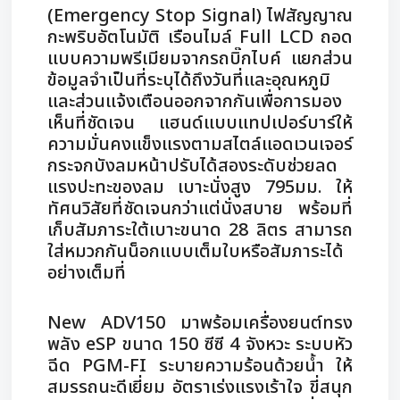
(Emergency Stop Signal) ไฟสัญญาณ
กะพริบอัตโนมัติ เรือนไมล์ Full LCD ถอด
แบบความพรีเมียมจากรถบิ๊กไบค์ แยกส่วน
ข้อมูลจำเป็นที่ระบุได้ถึงวันที่และอุณหภูมิ
และส่วนแจ้งเตือนออกจากกันเพื่อการมอง
เห็นที่ชัดเจน แฮนด์แบบแทปเปอร์บาร์ให้
ความมั่นคงแข็งแรงตามสไตล์แอดเวนเจอร์
กระจกบังลมหน้าปรับได้สองระดับช่วยลด
แรงปะทะของลม เบาะนั่งสูง 795มม. ให้
ทัศนวิสัยที่ชัดเจนกว่าแต่นั่งสบาย พร้อมที่
เก็บสัมภาระใต้เบาะขนาด 28 ลิตร สามารถ
ใส่หมวกกันน็อกแบบเต็มใบหรือสัมภาระได้
อย่างเต็มที่
New ADV150 มาพร้อมเครื่องยนต์ทรง
พลัง eSP ขนาด 150 ซีซี 4 จังหวะ ระบบหัว
ฉีด PGM-FI ระบายความร้อนด้วยน้ำ ให้
สมรรถนะดีเยี่ยม อัตราเร่งแรงเร้าใจ ขี่สนุก