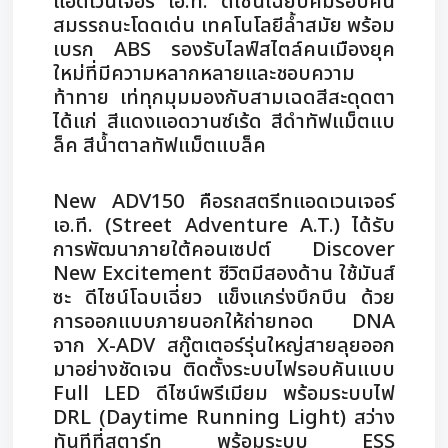
แอดเวนเจอร์ เอ.ที. ดีไซน์เฉียบคมรอบคัน
สมรรถนะโดดเด่น เทคโนโลยีล้ำสมัย พร้อม
เบรก ABS รองรับไลฟ์สไตล์คนเมืองยุค
ใหม่ที่มีความหลากหลายและชอบความ
ท้าทาย เท่ทุกมุมมองกับสามเฉดสีสะดุดตา
ได้แก่ สีแดงแอดวานซ์เร้ด สีดำทัฟแม็ตแบ
ล็ค สีน้ำตาลทัฟแม็ตแบล็ค
New ADV150 คือรถสตรีทแอดเวนเจอร์
เอ.ที. (Street Adventure A.T.) ได้รับ
การพัฒนาภายใต้คอนเซปต์ Discover
New Excitement ชีวิตมีสองด้าน ใช้มันส์
ซะ ดีไซน์โฉบเฉี่ยว แข็งแกร่งบึกบึน ด้วย
การออกแบบภายนอกให้ถ่ายทอด DNA
จาก X-ADV สกู๊ตเตอร์รุ่นใหญ่สายลุยออก
มาอย่างชัดเจน ติดตั้งระบบไฟรอบคันแบบ
Full LED ดีไซน์พรีเมียม พร้อมระบบไฟ
DRL (Daytime Running Light) สว่าง
ทันทีที่สตาร์ท พร้อมระบบ ESS