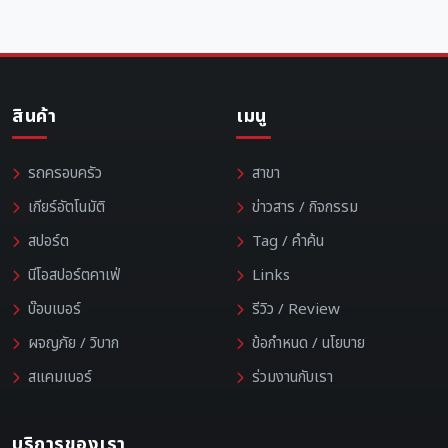
สินค้า
เมนู
รถครอบครัว
สาขา
เกียร์อัตโนมัติ
ข่าวสาร / กิจกรรม
สปอร์ต
Tag / คำค้น
นีโอสปอร์ตคาเฟ่
Links
บ๊อบเบอร์
รีวิว / Review
ผจญภัย / วิบาก
ข้อกำหนด / นโยบาย
สแคมเบอร์
ร่วมงานกับเรา
บริการของเรา